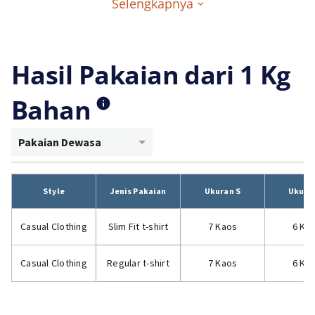
Selengkapnya
Hasil Pakaian dari 1 Kg
Bahan
Pakaian Dewasa
Style
Jenis Pakaian
Ukuran S
Ukura
Casual Clothing
Slim Fit t-shirt
7 Kaos
6 Ka
Casual Clothing
Regular t-shirt
7 Kaos
6 Ka