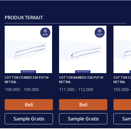
PRODUK TERKAIT
COTTON COMBED 30S PUTIH
COTTON BAMBOO 30S PUTIH
COTTON CO
NETRAL
NETRAL
NETRAL
108.000
- 109.000
111.000
- 112.000
105.000
-
Beli
Beli
Sample Gratis
Sample Gratis
Sam