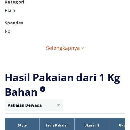
Kategori
Plain
Spandex
No
Selengkapnya
Hasil Pakaian dari 1 Kg
Bahan
Pakaian Dewasa
Style
Jenis Pakaian
Ukuran S
Ukura