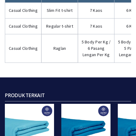
Casual Clothing
Slim Fit t-shirt
7 Kaos
6 Ka
Casual Clothing
Regular t-shirt
7 Kaos
6 Ka
5 Body Per Kg /
5 Body Pe
Casual Clothing
Raglan
6 Pasang
5 Pas
Lengan Per Kg
Lengan P
PRODUK TERKAIT