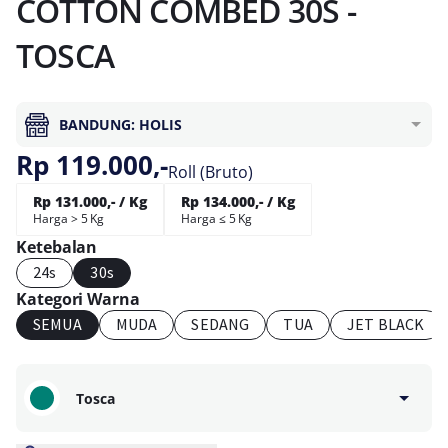
COTTON COMBED 30S -
TOSCA
BANDUNG: HOLIS
Rp 119.000,-
Roll (Bruto)
Rp 131.000,- / Kg
Rp 134.000,- / Kg
Harga > 5 Kg
Harga ≤ 5 Kg
Ketebalan
24s
30s
Kategori Warna
SEMUA
MUDA
SEDANG
TUA
JET BLACK
Tosca