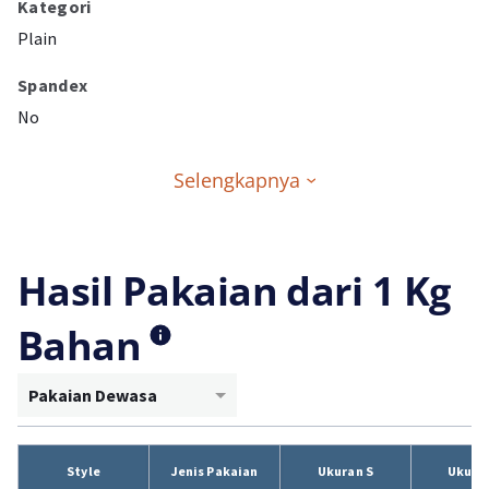
Kategori
Plain
Spandex
No
Selengkapnya
Hasil Pakaian dari 1 Kg
Bahan
Pakaian Dewasa
Style
Jenis Pakaian
Ukuran S
Ukura