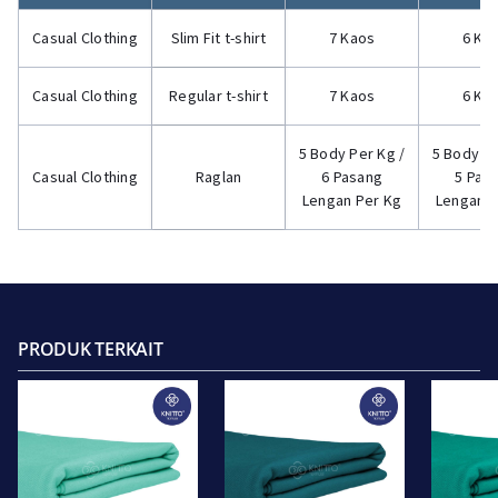
Casual Clothing
Slim Fit t-shirt
7 Kaos
6 Ka
Casual Clothing
Regular t-shirt
7 Kaos
6 Ka
5 Body Per Kg /
5 Body Pe
Casual Clothing
Raglan
6 Pasang
5 Pas
Lengan Per Kg
Lengan P
PRODUK TERKAIT