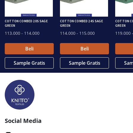
COTTON COMBED 20S SAGE
COTTON COMBED 24S SAGE
COTTON C
GREEN
GREEN
GREEN
113.000
- 114.000
114.000
- 115.000
119.000
-
Beli
Beli
Sample Gratis
Sample Gratis
Sam
Social Media