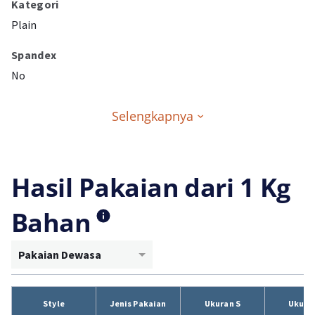
Kategori
Plain
Spandex
No
Selengkapnya
Hasil Pakaian dari 1 Kg
Bahan
Pakaian Dewasa
Style
Jenis Pakaian
Ukuran S
Ukura