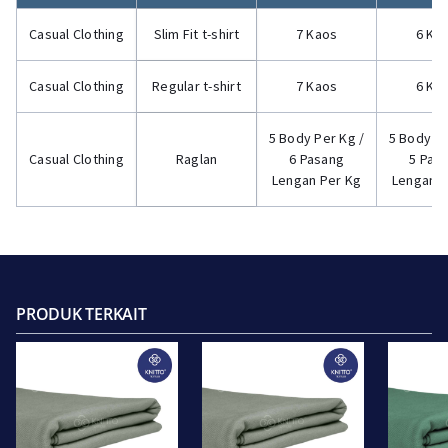
Casual Clothing
Slim Fit t-shirt
7 Kaos
6 Ka
Casual Clothing
Regular t-shirt
7 Kaos
6 Ka
5 Body Per Kg /
5 Body Pe
Casual Clothing
Raglan
6 Pasang
5 Pas
Lengan Per Kg
Lengan P
PRODUK TERKAIT