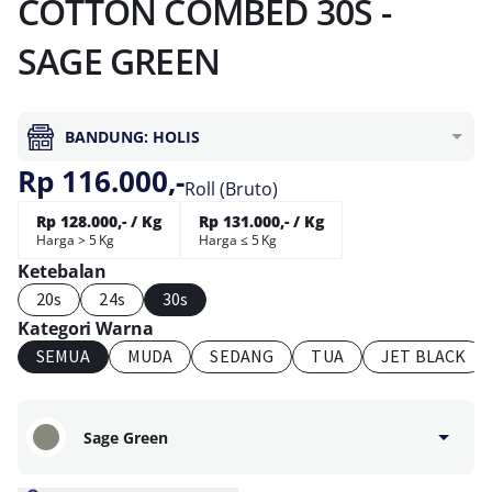
COTTON COMBED 30S -
SAGE GREEN
BANDUNG: HOLIS
Rp 116.000,-
Roll (Bruto)
Rp 128.000,- / Kg
Rp 131.000,- / Kg
Harga > 5 Kg
Harga ≤ 5 Kg
Ketebalan
20s
24s
30s
Kategori Warna
SEMUA
MUDA
SEDANG
TUA
JET BLACK
Sage Green