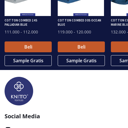
COTTON COMBED 24S
COTTON COMBED 30S OCEAN
COTTON CO
PALLADIAN BLUE
BLUE
MARINE BLU
111.000
- 112.000
119.000
- 120.000
132.000
-
Beli
Beli
Sample Gratis
Sample Gratis
Sam
Social Media