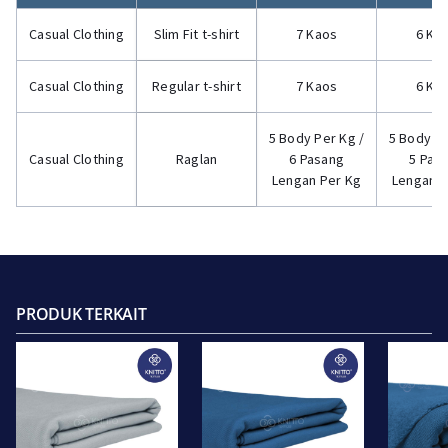
Casual Clothing
Slim Fit t-shirt
7 Kaos
6 Ka
Casual Clothing
Regular t-shirt
7 Kaos
6 Ka
5 Body Per Kg /
5 Body Pe
Casual Clothing
Raglan
6 Pasang
5 Pas
Lengan Per Kg
Lengan P
PRODUK TERKAIT