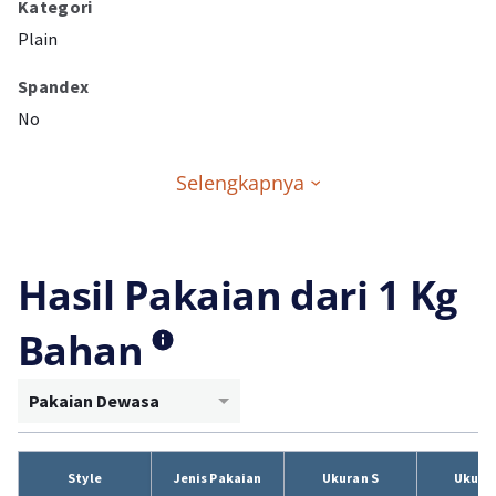
Kategori
Plain
Spandex
No
Selengkapnya
Hasil Pakaian dari 1 Kg
Bahan
Pakaian Dewasa
Style
Jenis Pakaian
Ukuran S
Ukura