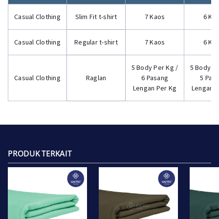
Casual Clothing
Slim Fit t-shirt
7 Kaos
6 Ka
Casual Clothing
Regular t-shirt
7 Kaos
6 Ka
5 Body Per Kg /
5 Body Pe
Casual Clothing
Raglan
6 Pasang
5 Pas
Lengan Per Kg
Lengan P
PRODUK TERKAIT