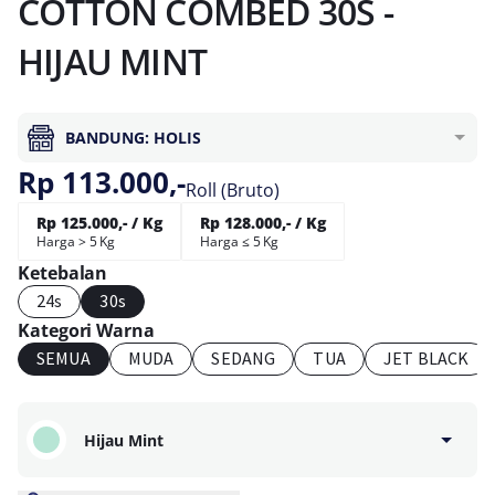
COTTON COMBED 30S -
HIJAU MINT
BANDUNG: HOLIS
Rp 113.000,-
Roll (Bruto)
Rp 125.000,- / Kg
Rp 128.000,- / Kg
Harga > 5 Kg
Harga ≤ 5 Kg
Ketebalan
24s
30s
Kategori Warna
SEMUA
MUDA
SEDANG
TUA
JET BLACK
Hijau Mint