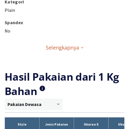
Kategori
Plain
Spandex
No
Selengkapnya
Hasil Pakaian dari 1 Kg
Bahan
Pakaian Dewasa
Style
Jenis Pakaian
Ukuran S
Ukura