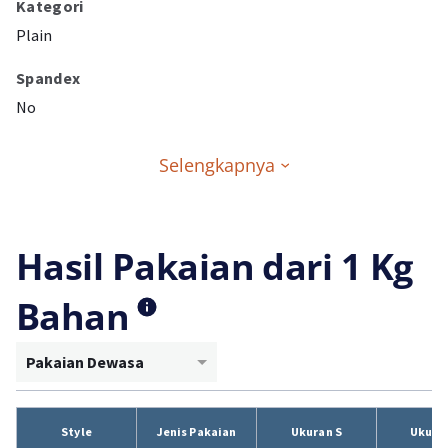
Kategori
Plain
Spandex
No
Selengkapnya
Hasil Pakaian dari 1 Kg
Bahan
Pakaian Dewasa
Style
Jenis Pakaian
Ukuran S
Ukura