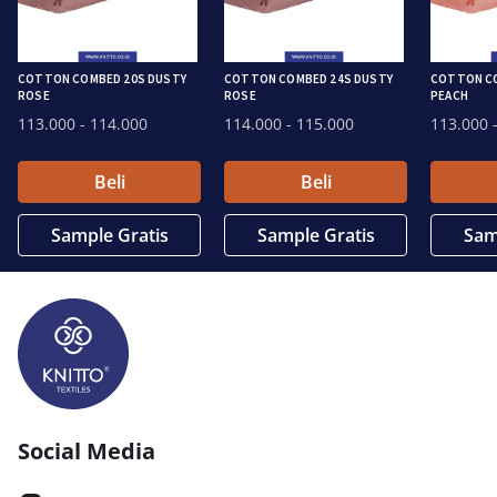
COTTON COMBED 20S DUSTY
COTTON COMBED 24S DUSTY
COTTON CO
ROSE
ROSE
PEACH
113.000
- 114.000
114.000
- 115.000
113.000
-
Beli
Beli
Sample Gratis
Sample Gratis
Sam
Social Media