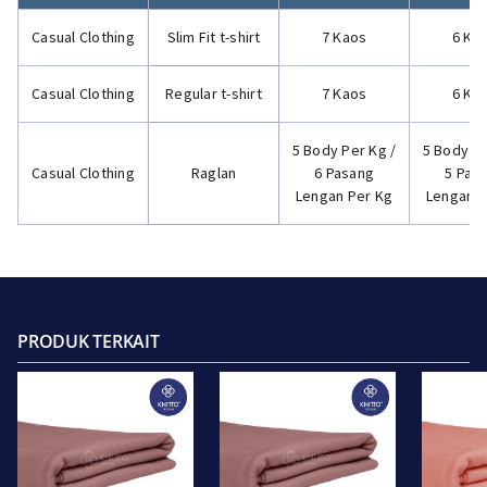
Casual Clothing
Slim Fit t-shirt
7 Kaos
6 Ka
Casual Clothing
Regular t-shirt
7 Kaos
6 Ka
5 Body Per Kg /
5 Body Pe
Casual Clothing
Raglan
6 Pasang
5 Pas
Lengan Per Kg
Lengan P
PRODUK TERKAIT