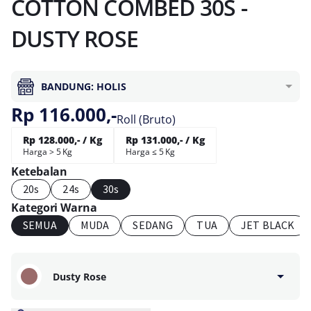
COTTON COMBED 30S -
DUSTY ROSE
BANDUNG: HOLIS
Rp 116.000,-
Roll (Bruto)
Rp 128.000,- / Kg
Rp 131.000,- / Kg
Harga > 5 Kg
Harga ≤ 5 Kg
Ketebalan
20s
24s
30s
Kategori Warna
SEMUA
MUDA
SEDANG
TUA
JET BLACK
Dusty Rose