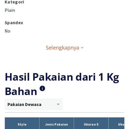
Kategori
Plain
Spandex
No
Selengkapnya
Hasil Pakaian dari 1 Kg
Bahan
Pakaian Dewasa
Style
Jenis Pakaian
Ukuran S
Ukura