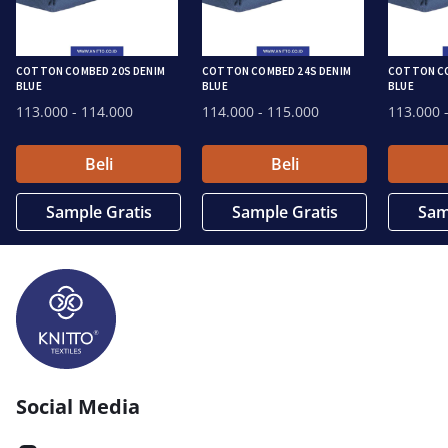
COTTON COMBED 20S DENIM
COTTON COMBED 24S DENIM
COTTON CO
BLUE
BLUE
BLUE
113.000
- 114.000
114.000
- 115.000
113.000
-
Beli
Beli
Sample Gratis
Sample Gratis
Sam
Social Media