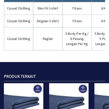
Casual Clothing
Slim Fit t-shirt
7 Kaos
6 Ka
Casual Clothing
Regular t-shirt
7 Kaos
6 Ka
5 Body Per Kg /
5 Body Pe
Casual Clothing
Raglan
6 Pasang
5 Pas
Lengan Per Kg
Lengan P
PRODUK TERKAIT