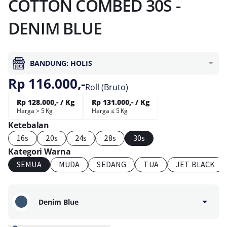
COTTON COMBED 30S -
DENIM BLUE
BANDUNG: HOLIS
Rp 116.000,-
Roll (Bruto)
Rp 128.000,- / Kg
Rp 131.000,- / Kg
Harga > 5 Kg
Harga ≤ 5 Kg
Ketebalan
16s
20s
24s
28s
30s
Kategori Warna
SEMUA
MUDA
SEDANG
TUA
JET BLACK
Denim Blue