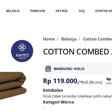
BELANJA
PANDUAN
ARTIKEL
FAQ
KONTAK K
Home
Belanja
Cotton Combe
COTTON COMBED 2
BANDUNG: HOLIS
Rp 119.000,-
Rp 
Roll (Bruto)
Har
Ketebalan
Stok tidak tersedia. Silahkan pilih caba
Kategori Warna
-