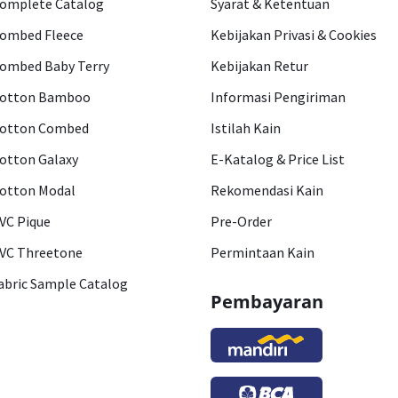
omplete Catalog
Syarat & Ketentuan
ombed Fleece
Kebijakan Privasi & Cookies
ombed Baby Terry
Kebijakan Retur
otton Bamboo
Informasi Pengiriman
otton Combed
Istilah Kain
otton Galaxy
E-Katalog & Price List
otton Modal
Rekomendasi Kain
VC Pique
Pre-Order
VC Threetone
Permintaan Kain
abric Sample Catalog
Pembayaran