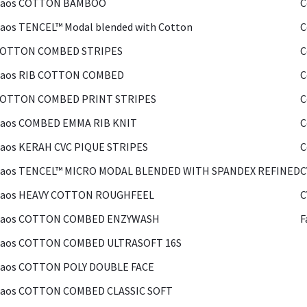
Kaos COTTON BAMBOO
C
aos TENCEL™ Modal blended with Cotton
C
COTTON COMBED STRIPES
C
Kaos RIB COTTON COMBED
C
COTTON COMBED PRINT STRIPES
C
Kaos COMBED EMMA RIB KNIT
C
aos KERAH CVC PIQUE STRIPES
C
Kaos TENCEL™ MICRO MODAL BLENDED WITH SPANDEX REFINED
C
Kaos HEAVY COTTON ROUGHFEEL
C
Kaos COTTON COMBED ENZYWASH
F
Kaos COTTON COMBED ULTRASOFT 16S
Kaos COTTON POLY DOUBLE FACE
Kaos COTTON COMBED CLASSIC SOFT