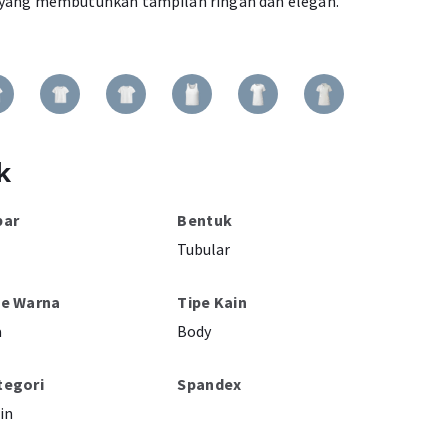
 yang membutuhkan tampilan ringan dan elegan.
k
bar
Bentuk
Tubular
pe Warna
Tipe Kain
a
Body
tegori
Spandex
in