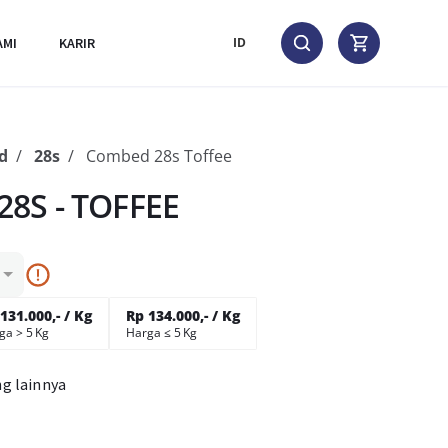
AMI
KARIR
ID
d
28s
Combed 28s Toffee
8S - TOFFEE
131.000,- / Kg
Rp 134.000,- / Kg
ga > 5 Kg
Harga ≤ 5 Kg
ng lainnya