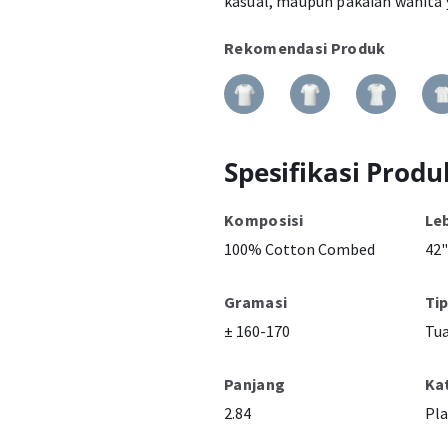
kasual, maupun pakaian wanita
Rekomendasi Produk
Spesifikasi Produ
Komposisi
Le
100% Cotton Combed
42"
Gramasi
Ti
± 160-170
Tu
Panjang
Ka
2.84
Pla