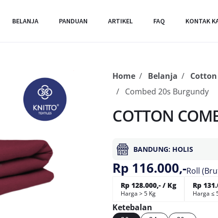
BELANJA
PANDUAN
ARTIKEL
FAQ
KONTAK K
Home
Belanja
Cotto
Combed 20s Burgundy
COTTON COMB
BANDUNG: HOLIS
Rp 116.000,-
Roll (Bru
Rp 128.000,- / Kg
Rp 131.
Harga > 5 Kg
Harga ≤ 
Ketebalan