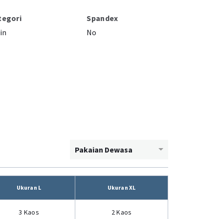
tegori
Spandex
in
No
Pakaian Dewasa
Ukuran L
Ukuran XL
3 Kaos
2 Kaos