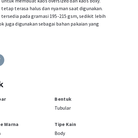
 untuk membuat kaos oversized dan kaos boxy.
ni tetap terasa halus dan nyaman saat digunakan.
ersedia pada gramasi 195-215 gsm, sedikit lebih
cok juga digunakan sebagai bahan pakaian yang
k
bar
Bentuk
Tubular
pe Warna
Tipe Kain
a
Body