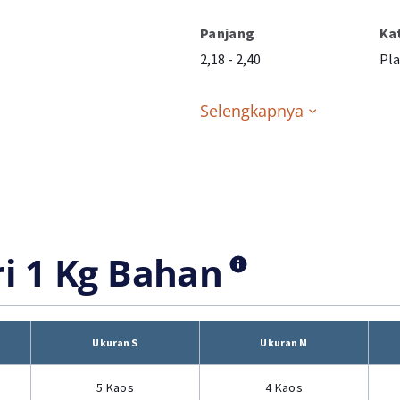
Panjang
Ka
2,18 - 2,40
Pla
Selengkapnya
ri 1 Kg Bahan
Ukuran S
Ukuran M
5 Kaos
4 Kaos