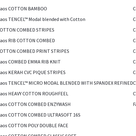
Kaos COTTON BAMBOO
C
aos TENCEL™ Modal blended with Cotton
C
COTTON COMBED STRIPES
C
Kaos RIB COTTON COMBED
C
COTTON COMBED PRINT STRIPES
C
Kaos COMBED EMMA RIB KNIT
C
aos KERAH CVC PIQUE STRIPES
C
Kaos TENCEL™ MICRO MODAL BLENDED WITH SPANDEX REFINED
C
Kaos HEAVY COTTON ROUGHFEEL
C
Kaos COTTON COMBED ENZYWASH
F
Kaos COTTON COMBED ULTRASOFT 16S
Kaos COTTON POLY DOUBLE FACE