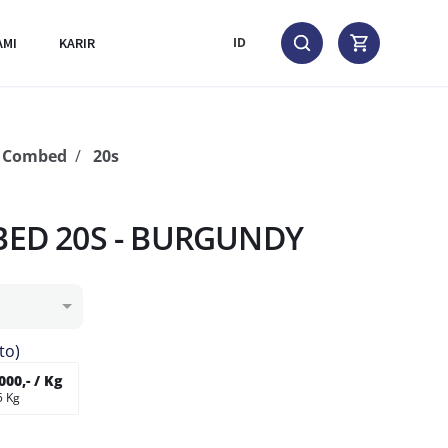
AMI
KARIR
ID
n Combed
20s
ED 20S - BURGUNDY
to)
000,- / Kg
5 Kg