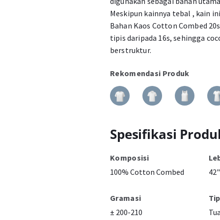
digunakan sebagai bahan utama
Meskipun kainnya tebal , kain i
Bahan Kaos Cotton Combed 20s t
tipis daripada 16s, sehingga co
berstruktur.
Rekomendasi Produk
Spesifikasi Produ
Komposisi
Le
100% Cotton Combed
42"
Gramasi
Ti
± 200-210
Tu