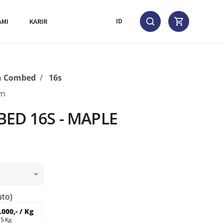
AMI
KARIR
ID
n Combed
16s
wn
ED 16S - MAPLE
uto)
000,- / Kg
 5 Kg