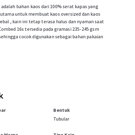
adalah bahan kaos dari 100% serat kapas yang
n utama untuk membuat kaos oversized dan kaos
ebal , kain ini tetap terasa halus dan nyaman saat
Combed 16s tersedia pada gramasi 235-245 gsm
 sehingga cocok digunakan sebagai bahan pakaian
k
bar
Bentuk
Tubular
pe Warna
Tipe Kain