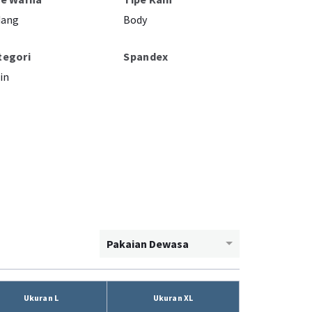
dang
Body
tegori
Spandex
in
Pakaian Dewasa
Ukuran L
Ukuran XL