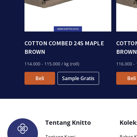
COTTON COMBED 24S MAPLE
COTTON
BROWN
BROW
114.000
- 115.000
/ kg (roll)
116.000
- 
Beli
Sample Gratis
Beli
Tentang Knitto
Kolek
Tentang Kami
Bahan 