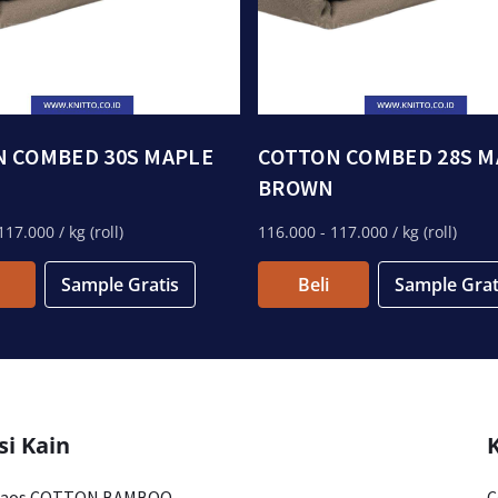
 COMBED 30S MAPLE
COTTON COMBED 28S M
N
BROWN
117.000
/ kg (roll)
116.000
- 117.000
/ kg (roll)
Sample Gratis
Beli
Sample Grat
si Kain
Kaos COTTON BAMBOO
C