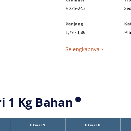
± 235-245
Se
Panjang
Ka
1,79 - 1,86
Pla
Selengkapnya
ri 1 Kg Bahan
Ukuran S
Ukuran M