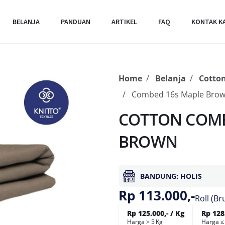
BELANJA
PANDUAN
ARTIKEL
FAQ
KONTAK K
Home
Belanja
Cotto
Combed 16s Maple Bro
COTTON COMB
BROWN
BANDUNG: HOLIS
Rp 113.000,-
Roll (Br
Rp 125.000,- / Kg
Rp 128.
Harga > 5 Kg
Harga ≤