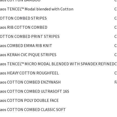
aos TENCEL™ Modal blended with Cotton
C
COTTON COMBED STRIPES
C
Kaos RIB COTTON COMBED
C
COTTON COMBED PRINT STRIPES
C
Kaos COMBED EMMA RIB KNIT
C
aos KERAH CVC PIQUE STRIPES
C
Kaos TENCEL™ MICRO MODAL BLENDED WITH SPANDEX REFINED
C
Kaos HEAVY COTTON ROUGHFEEL
C
Kaos COTTON COMBED ENZYWASH
F
Kaos COTTON COMBED ULTRASOFT 16S
Kaos COTTON POLY DOUBLE FACE
Kaos COTTON COMBED CLASSIC SOFT