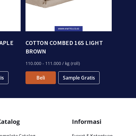
APLE
COTTON COMBED 16S LIGHT
BROWN
110.000
- 111.000
/ kg (roll)
is
Beli
Sample Gratis
Katalog
Informasi
omplete Catalog
Syarat & Ketentuan