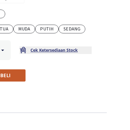
s
TUA
MUDA
PUTIH
SEDANG
Cek Ketersediaan Stock
BELI