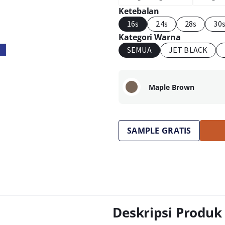
Ketebalan
16s
24s
28s
30
Kategori Warna
SEMUA
JET BLACK
Maple Brown
SAMPLE GRATIS
Deskripsi Produk