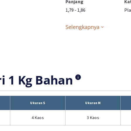
Panjang
Ka
1,79 - 1,86
Pla
Selengkapnya
ri 1 Kg Bahan
Ukuran S
Ukuran M
4 Kaos
3 Kaos