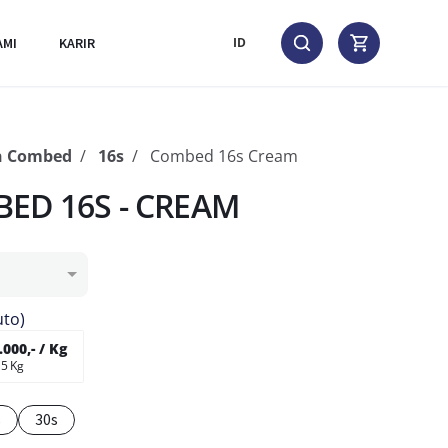
AMI
KARIR
ID
n Combed
16s
Combed 16s Cream
ED 16S - CREAM
uto)
000,- / Kg
 5 Kg
s
30s