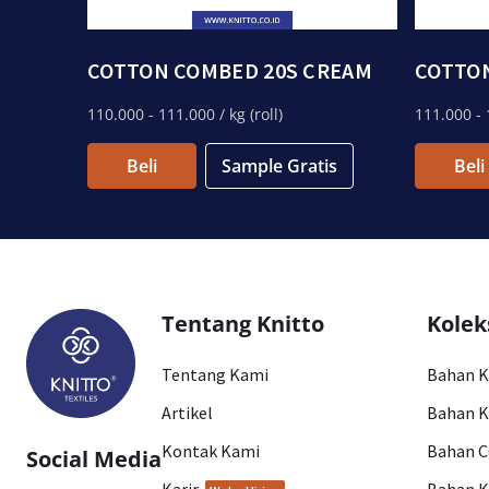
COTTON COMBED 20S CREAM
COTTO
110.000
- 111.000
/ kg (roll)
111.000
- 
Beli
Sample Gratis
Beli
Tentang Knitto
Kolek
Tentang Kami
Bahan 
Artikel
Bahan K
Kontak Kami
Bahan 
Social Media