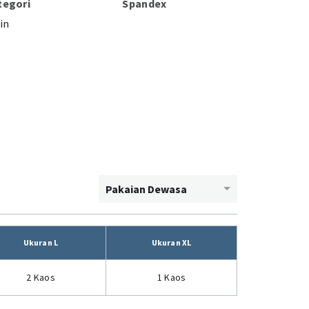
tegori
Spandex
in
Pakaian Dewasa
Ukuran L
Ukuran XL
2 Kaos
1 Kaos