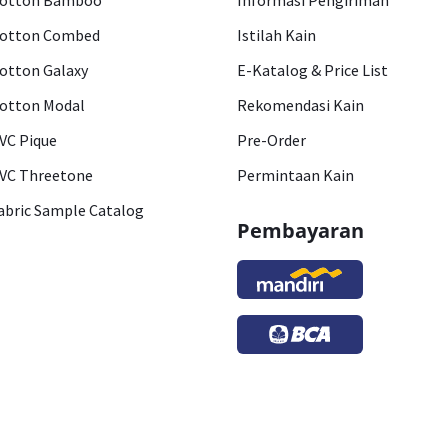
otton Bamboo
Informasi Pengiriman
otton Combed
Istilah Kain
otton Galaxy
E-Katalog & Price List
otton Modal
Rekomendasi Kain
VC Pique
Pre-Order
VC Threetone
Permintaan Kain
abric Sample Catalog
Pembayaran