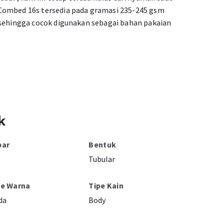
Combed 16s tersedia pada gramasi 235-245 gsm
 sehingga cocok digunakan sebagai bahan pakaian
k
bar
Bentuk
Tubular
pe Warna
Tipe Kain
da
Body