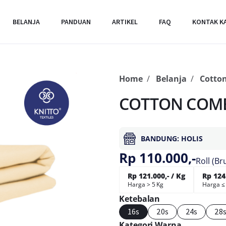
BELANJA
PANDUAN
ARTIKEL
FAQ
KONTAK K
Home
Belanja
Cotto
COTTON COMB
BANDUNG: HOLIS
Rp 110.000,-
Roll (Br
Rp 121.000,- / Kg
Rp 124.
Harga > 5 Kg
Harga ≤
Ketebalan
16s
20s
24s
28
Kategori Warna