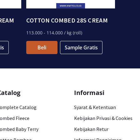
REAM
COTTON COMBED 28S CREAM
113.000
- 114.000
/ kg (roll)
is
Beli
Sample Gratis
Katalog
Informasi
omplete Catalog
Syarat & Ketentuan
ombed Fleece
Kebijakan Privasi & Cookies
ombed Baby Terry
Kebijakan Retur