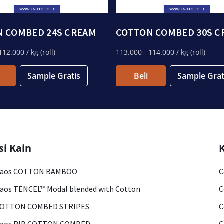
N COMBED 24S CREAM
COTTON COMBED 30S C
112.000
/ kg (roll)
113.000
- 114.000
/ kg (roll)
Sample Gratis
Beli
Sample Grat
si Kain
Kaos COTTON BAMBOO
C
aos TENCEL™ Modal blended with Cotton
C
COTTON COMBED STRIPES
C