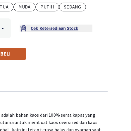
TUA
MUDA
PUTIH
SEDANG
Cek Ketersediaan Stock
BELI
adalah bahan kaos dari 100% serat kapas yang
n utama untuk membuat kaos oversized dan kaos
ebal , kain ini tetap terasa halus dan nyaman saat