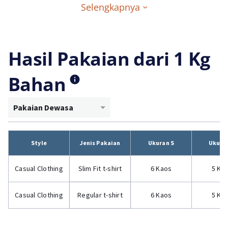
Selengkapnya
Hasil Pakaian dari 1 Kg
Bahan
Pakaian Dewasa
Style
Jenis Pakaian
Ukuran S
Ukura
Casual Clothing
Slim Fit t-shirt
6 Kaos
5 Ka
Casual Clothing
Regular t-shirt
6 Kaos
5 Ka