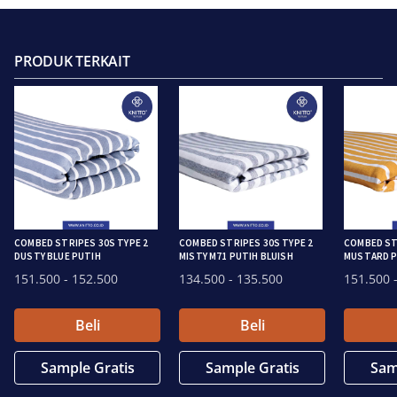
PRODUK TERKAIT
COMBED STRIPES 30S TYPE 2
COMBED STRIPES 30S TYPE 2
COMBED ST
DUSTY BLUE PUTIH
MISTY M71 PUTIH BLUISH
MUSTARD P
151.500
- 152.500
134.500
- 135.500
151.500
-
Beli
Beli
Sample Gratis
Sample Gratis
Sam