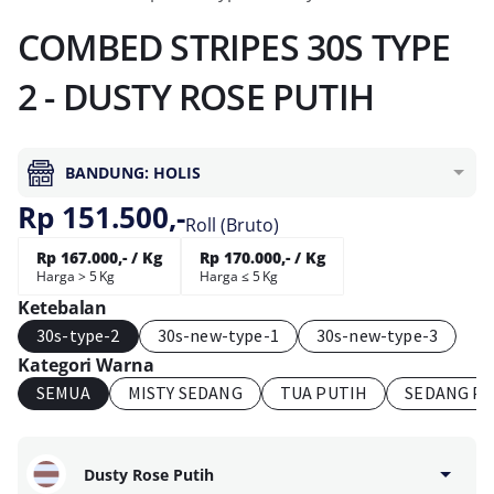
COMBED STRIPES 30S TYPE
2 - DUSTY ROSE PUTIH
BANDUNG: HOLIS
Rp 151.500,-
Roll (Bruto)
Rp 167.000,- / Kg
Rp 170.000,- / Kg
Harga > 5 Kg
Harga ≤ 5 Kg
Ketebalan
30s-type-2
30s-new-type-1
30s-new-type-3
Kategori Warna
SEMUA
MISTY SEDANG
TUA PUTIH
SEDANG P
Dusty Rose Putih