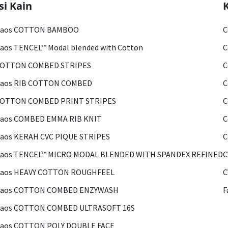
si Kain
Kaos COTTON BAMBOO
C
aos TENCEL™ Modal blended with Cotton
C
COTTON COMBED STRIPES
C
Kaos RIB COTTON COMBED
C
COTTON COMBED PRINT STRIPES
C
Kaos COMBED EMMA RIB KNIT
C
aos KERAH CVC PIQUE STRIPES
C
Kaos TENCEL™ MICRO MODAL BLENDED WITH SPANDEX REFINED
C
Kaos HEAVY COTTON ROUGHFEEL
C
Kaos COTTON COMBED ENZYWASH
F
Kaos COTTON COMBED ULTRASOFT 16S
Kaos COTTON POLY DOUBLE FACE