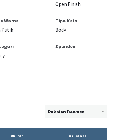
Open Finish
pe Warna
Tipe Kain
 Putih
Body
tegori
Spandex
cy
Pakaian Dewasa
Ukuran L
Ukuran XL