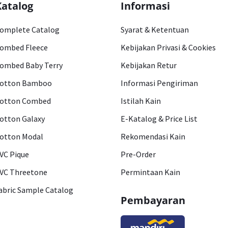
Katalog
Informasi
omplete Catalog
Syarat & Ketentuan
ombed Fleece
Kebijakan Privasi & Cookies
ombed Baby Terry
Kebijakan Retur
otton Bamboo
Informasi Pengiriman
otton Combed
Istilah Kain
otton Galaxy
E-Katalog & Price List
otton Modal
Rekomendasi Kain
VC Pique
Pre-Order
VC Threetone
Permintaan Kain
abric Sample Catalog
Pembayaran