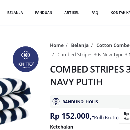
BELANJA
PANDUAN
ARTIKEL
FAQ
KONTAK K
Home
Belanja
Cotton Combed
Combed Stripes 30s New Type 3 
COMBED STRIPES 3
NAVY PUTIH
BANDUNG: HOLIS
Rp 152.000,-
Rp 
Roll (Bruto)
Har
Ketebalan