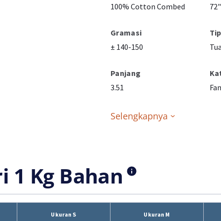
100% Cotton Combed
72"
Gramasi
Ti
± 140-150
Tua
Panjang
Ka
3.51
Fan
Selengkapnya
ri 1 Kg Bahan
Ukuran S
Ukuran M