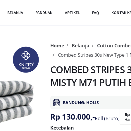
BELANJA
PANDUAN
ARTIKEL
FAQ
KONTAK K
Home
Belanja
Cotton Combed
Combed Stripes 30s New Type 1 M
COMBED STRIPES 3
MISTY M71 PUTIH 
BANDUNG: HOLIS
Rp 130.000,-
Rp 
Roll (Bruto)
Har
Ketebalan