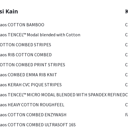
si Kain
Kaos COTTON BAMBOO
C
aos TENCEL™ Modal blended with Cotton
C
COTTON COMBED STRIPES
C
Kaos RIB COTTON COMBED
C
COTTON COMBED PRINT STRIPES
C
Kaos COMBED EMMA RIB KNIT
C
aos KERAH CVC PIQUE STRIPES
C
Kaos TENCEL™ MICRO MODAL BLENDED WITH SPANDEX REFINED
C
Kaos HEAVY COTTON ROUGHFEEL
C
Kaos COTTON COMBED ENZYWASH
F
Kaos COTTON COMBED ULTRASOFT 16S