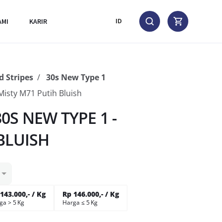
AMI
KARIR
ID
 Stripes
30s New Type 1
isty M71 Putih Bluish
0S NEW TYPE 1 -
BLUISH
143.000,- / Kg
Rp 146.000,- / Kg
ga > 5 Kg
Harga ≤ 5 Kg