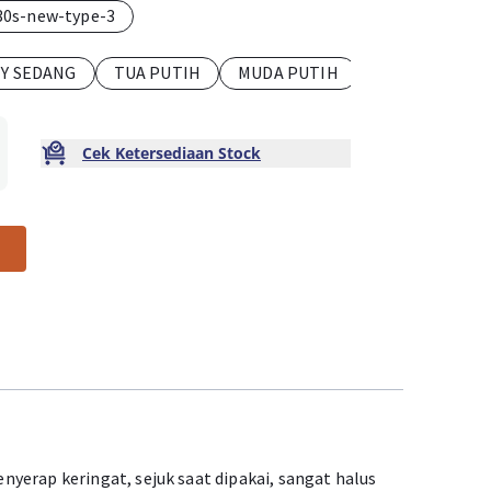
30s-new-type-3
TY SEDANG
TUA PUTIH
MUDA PUTIH
Cek Ketersediaan Stock
yerap keringat, sejuk saat dipakai, sangat halus