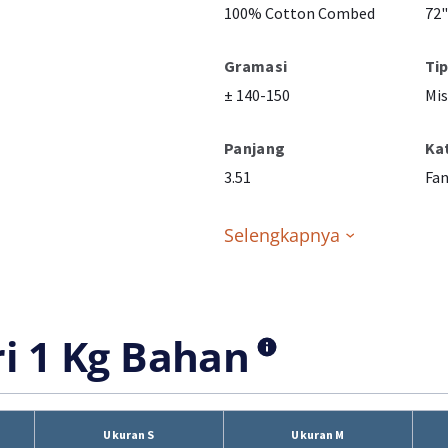
100% Cotton Combed
72"
Gramasi
Ti
± 140-150
Mis
Panjang
Ka
3.51
Fan
Selengkapnya
ri 1 Kg Bahan
Ukuran S
Ukuran M