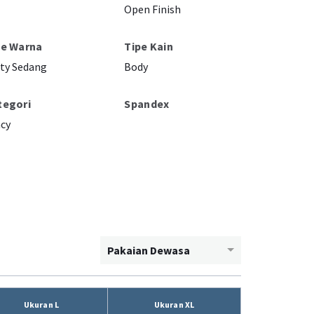
Open Finish
pe Warna
Tipe Kain
ty Sedang
Body
tegori
Spandex
cy
Pakaian Dewasa
Ukuran L
Ukuran XL