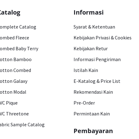
Katalog
Informasi
omplete Catalog
Syarat & Ketentuan
ombed Fleece
Kebijakan Privasi & Cookies
ombed Baby Terry
Kebijakan Retur
otton Bamboo
Informasi Pengiriman
otton Combed
Istilah Kain
otton Galaxy
E-Katalog & Price List
otton Modal
Rekomendasi Kain
VC Pique
Pre-Order
VC Threetone
Permintaan Kain
abric Sample Catalog
Pembayaran