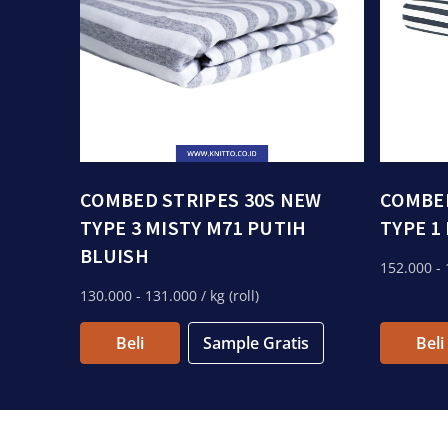
COMBED STRIPES 30S NEW
COMBED
TYPE 3 MISTY M71 PUTIH
TYPE 1
BLUISH
152.000
- 
130.000
- 131.000
/ kg (roll)
Beli
Sample Gratis
Beli