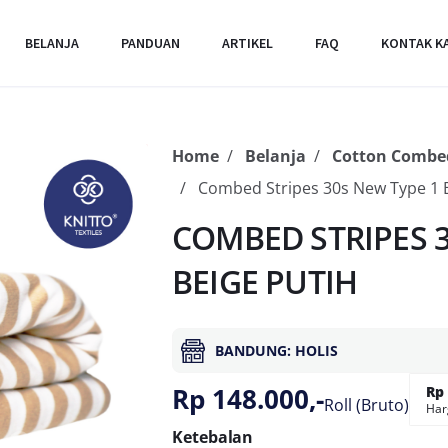
BELANJA
PANDUAN
ARTIKEL
FAQ
KONTAK K
Home
Belanja
Cotton Combed
Combed Stripes 30s New Type 1 B
COMBED STRIPES 3
BEIGE PUTIH
BANDUNG: HOLIS
Rp 148.000,-
Rp 
Roll (Bruto)
Har
Ketebalan