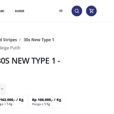
AMI
KARIR
ID
 Stripes
30s New Type 1
eige Putih
0S NEW TYPE 1 -
163.000,- / Kg
Rp 166.000,- / Kg
ga > 5 Kg
Harga ≤ 5 Kg