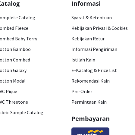
Katalog
Informasi
omplete Catalog
Syarat & Ketentuan
ombed Fleece
Kebijakan Privasi & Cookies
ombed Baby Terry
Kebijakan Retur
otton Bamboo
Informasi Pengiriman
otton Combed
Istilah Kain
otton Galaxy
E-Katalog & Price List
otton Modal
Rekomendasi Kain
VC Pique
Pre-Order
VC Threetone
Permintaan Kain
abric Sample Catalog
Pembayaran