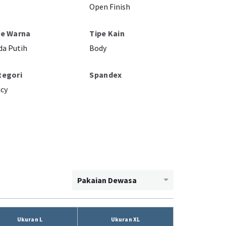
Open Finish
pe Warna
Tipe Kain
a Putih
Body
tegori
Spandex
cy
Pakaian Dewasa
Ukuran L
Ukuran XL