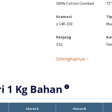
100% Cotton Combed
72"
Gramasi
Ti
± 140-150
Mud
Panjang
Ka
3.51
Fan
Selengkapnya
ri 1 Kg Bahan
Ukuran S
Ukuran M