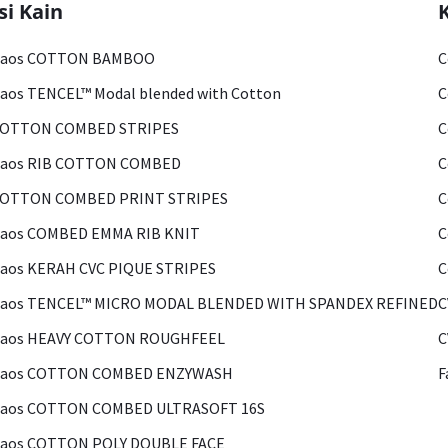
si Kain
Kaos COTTON BAMBOO
C
aos TENCEL™ Modal blended with Cotton
C
COTTON COMBED STRIPES
C
Kaos RIB COTTON COMBED
C
COTTON COMBED PRINT STRIPES
C
Kaos COMBED EMMA RIB KNIT
C
aos KERAH CVC PIQUE STRIPES
C
Kaos TENCEL™ MICRO MODAL BLENDED WITH SPANDEX REFINED
C
Kaos HEAVY COTTON ROUGHFEEL
C
Kaos COTTON COMBED ENZYWASH
F
Kaos COTTON COMBED ULTRASOFT 16S
Kaos COTTON POLY DOUBLE FACE