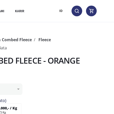
AMI
KARIR
ID
n Combed Fleece
Fleece
Bata
ED FLEECE - ORANGE
uto)
000,- / Kg
 5 Kg