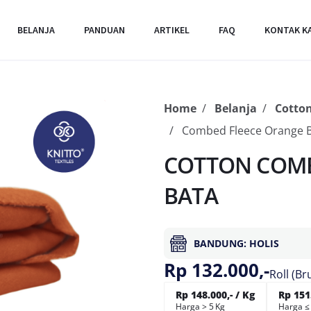
BELANJA
PANDUAN
ARTIKEL
FAQ
KONTAK K
Home
Belanja
Cotto
Combed Fleece Orange 
COTTON COMB
BATA
BANDUNG: HOLIS
Rp 132.000,-
Roll (Br
Rp 148.000,- / Kg
Rp 151.
Harga > 5 Kg
Harga ≤