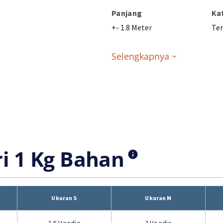
Panjang
Ka
+- 1.8 Meter
Ter
Selengkapnya
ri 1 Kg Bahan
Ukuran S
Ukuran M