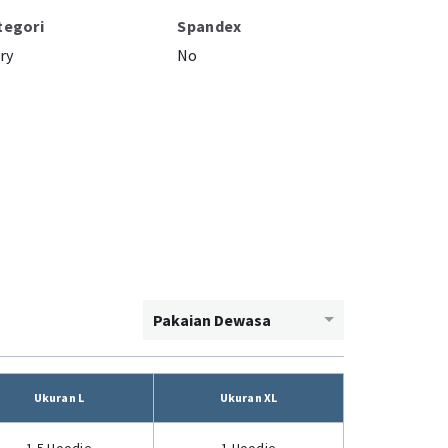
tegori
Spandex
ry
No
Pakaian Dewasa
Ukuran L
Ukuran XL