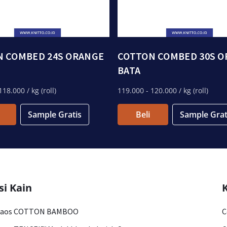
N COMBED 24S ORANGE
COTTON COMBED 30S 
BATA
118.000
/ kg (roll)
119.000
- 120.000
/ kg (roll)
Sample Gratis
Beli
Sample Grat
si Kain
Kaos COTTON BAMBOO
C