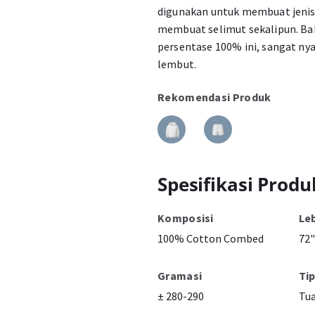
digunakan untuk membuat jenis 
membuat selimut sekalipun. Ba
persentase 100% ini, sangat ny
lembut.
Rekomendasi Produk
Spesifikasi Produ
Komposisi
Le
100% Cotton Combed
72"
Gramasi
Ti
± 280-290
Tu