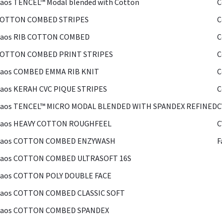
aos TENCEL™ Modal blended with Cotton
C
COTTON COMBED STRIPES
C
Kaos RIB COTTON COMBED
C
COTTON COMBED PRINT STRIPES
C
Kaos COMBED EMMA RIB KNIT
C
aos KERAH CVC PIQUE STRIPES
C
Kaos TENCEL™ MICRO MODAL BLENDED WITH SPANDEX REFINED
C
Kaos HEAVY COTTON ROUGHFEEL
C
Kaos COTTON COMBED ENZYWASH
F
Kaos COTTON COMBED ULTRASOFT 16S
Kaos COTTON POLY DOUBLE FACE
Kaos COTTON COMBED CLASSIC SOFT
Kaos COTTON COMBED SPANDEX