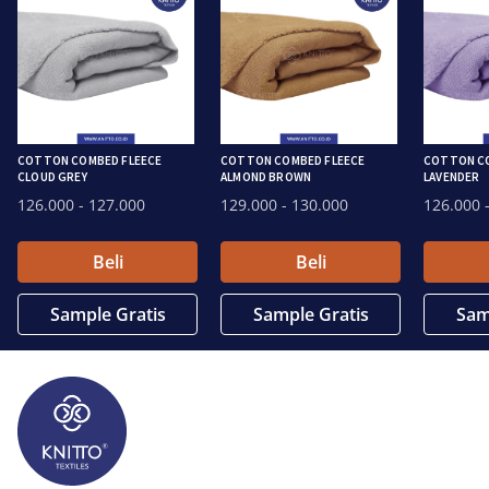
COTTON COMBED FLEECE
COTTON COMBED FLEECE
COTTON CO
CLOUD GREY
ALMOND BROWN
LAVENDER
126.000
- 127.000
129.000
- 130.000
126.000
-
Beli
Beli
Sample Gratis
Sample Gratis
Sam