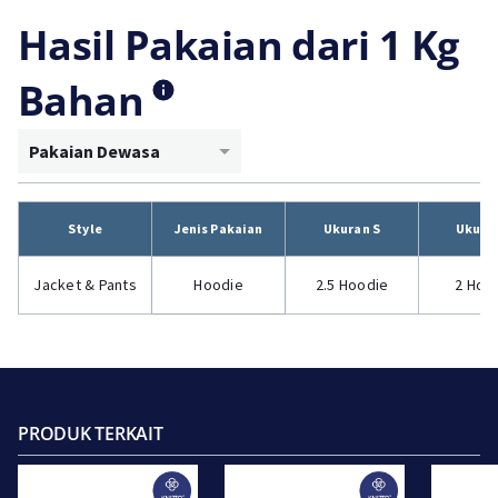
Hasil Pakaian dari 1 Kg
Bahan
Pakaian Dewasa
Style
Jenis Pakaian
Ukuran S
Ukura
Jacket & Pants
Hoodie
2.5 Hoodie
2 Hoo
PRODUK TERKAIT