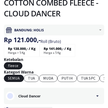
COTTON COMBED FLEECE -
CLOUD DANCER
BANDUNG: HOLIS
Rp 121.000,-
Roll (Bruto)
Rp 138.000,- / Kg
Rp 141.000,- / Kg
Harga > 5 Kg
Harga ≤ 5 Kg
Ketebalan
fleece
Kategori Warna
SEMUA
TUA
MUDA
PUTIH
TUA SPC
S
Cloud Dancer