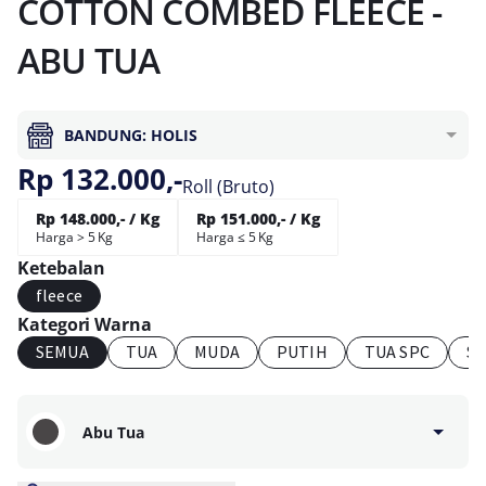
COTTON COMBED FLEECE -
ABU TUA
BANDUNG: HOLIS
Rp 132.000,-
Roll (Bruto)
Rp 148.000,- / Kg
Rp 151.000,- / Kg
Harga > 5 Kg
Harga ≤ 5 Kg
Ketebalan
fleece
Kategori Warna
SEMUA
TUA
MUDA
PUTIH
TUA SPC
S
Abu Tua