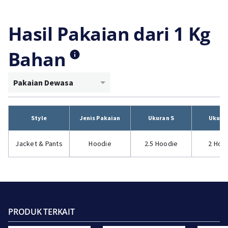
Hasil Pakaian dari 1 Kg
Bahan
Pakaian Dewasa
Style
Jenis Pakaian
Ukuran S
Ukura
Jacket & Pants
Hoodie
2.5 Hoodie
2 Hoo
PRODUK TERKAIT