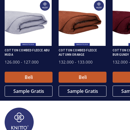
COTTON COMBED FLEECE ABU
COTTON COMBED FLEECE
COTTON CO
MUDA
AUTUMN ORANGE
BURGUNDY
126.000
- 127.000
132.000
- 133.000
132.000
-
Beli
Beli
Sample Gratis
Sample Gratis
Sam