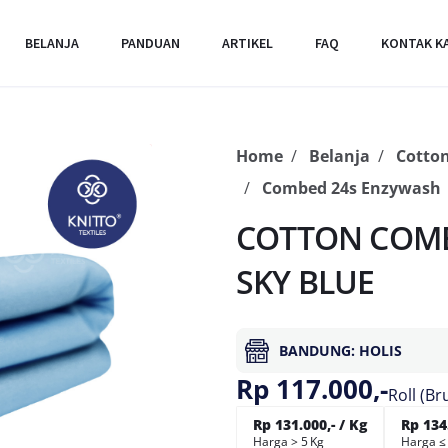
BELANJA
PANDUAN
ARTIKEL
FAQ
KONTAK K
Home
Belanja
Cotto
Combed 24s Enzywash
COTTON COMB
SKY BLUE
BANDUNG: HOLIS
Rp 117.000,-
Roll (Br
Rp 131.000,- / Kg
Rp 134.
Harga > 5 Kg
Harga ≤