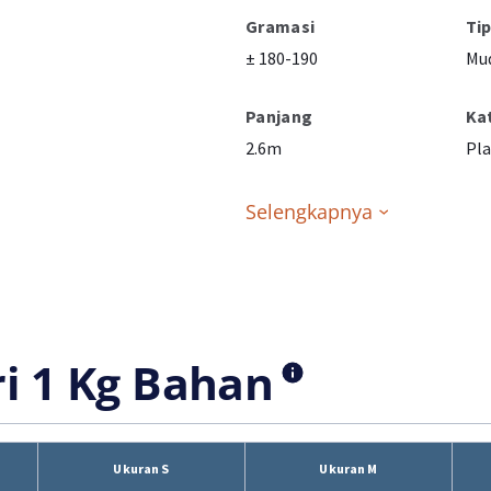
Gramasi
Ti
± 180-190
Mu
Panjang
Ka
2.6m
Pla
Selengkapnya
ri 1 Kg Bahan
Ukuran S
Ukuran M