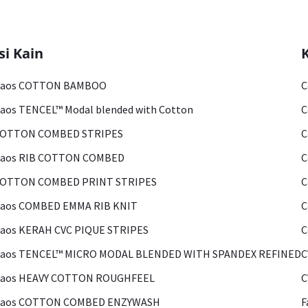
si Kain
Kaos COTTON BAMBOO
C
aos TENCEL™ Modal blended with Cotton
C
COTTON COMBED STRIPES
C
Kaos RIB COTTON COMBED
C
COTTON COMBED PRINT STRIPES
C
Kaos COMBED EMMA RIB KNIT
C
aos KERAH CVC PIQUE STRIPES
C
Kaos TENCEL™ MICRO MODAL BLENDED WITH SPANDEX REFINED
C
Kaos HEAVY COTTON ROUGHFEEL
C
Kaos COTTON COMBED ENZYWASH
F