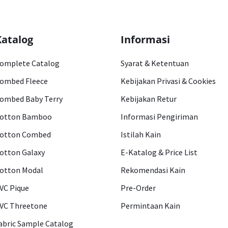
Katalog
Informasi
omplete Catalog
Syarat & Ketentuan
ombed Fleece
Kebijakan Privasi & Cookies
ombed Baby Terry
Kebijakan Retur
otton Bamboo
Informasi Pengiriman
otton Combed
Istilah Kain
otton Galaxy
E-Katalog & Price List
otton Modal
Rekomendasi Kain
VC Pique
Pre-Order
VC Threetone
Permintaan Kain
abric Sample Catalog