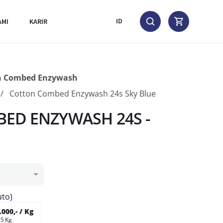
AMI
KARIR
ID
n Combed Enzywash
Cotton Combed Enzywash 24s Sky Blue
ED ENZYWASH 24S -
uto)
000,- / Kg
 5 Kg