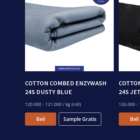
COTTON COMBED ENZYWASH
COTTO
24S DUSTY BLUE
24S JE
120.000
- 121.000
/ kg (roll)
126.000
- 
Beli
Sample Gratis
Beli