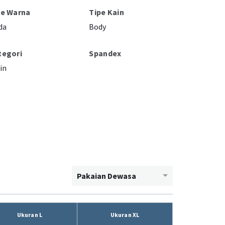
pe Warna
Tipe Kain
da
Body
tegori
Spandex
in
Pakaian Dewasa
Ukuran L
Ukuran XL