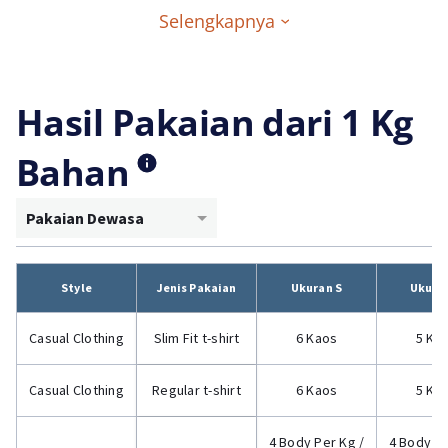
Selengkapnya
Hasil Pakaian dari 1 Kg
Bahan
Pakaian Dewasa
Style
Jenis Pakaian
Ukuran S
Ukura
Casual Clothing
Slim Fit t-shirt
6 Kaos
5 Ka
Casual Clothing
Regular t-shirt
6 Kaos
5 Ka
4 Body Per Kg /
4 Body Pe