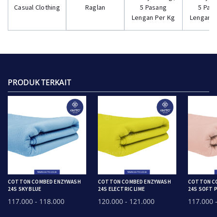
Casual Clothing
Raglan
5 Pasang
5 Pas
Lengan Per Kg
Lengan P
PRODUK TERKAIT
COTTON COMBED ENZYWASH
COTTON COMBED ENZYWASH
COTTON C
24S SKY BLUE
24S ELECTRIC LIME
24S SOFT 
117.000
- 118.000
120.000
- 121.000
117.000
-