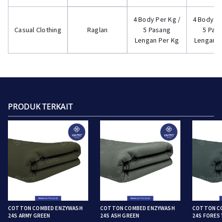
4 Body Per Kg /
4 Body Pe
Casual Clothing
Raglan
5 Pasang
5 Pas
Lengan Per Kg
Lengan P
PRODUK TERKAIT
COTTON COMBED ENZYWASH
COTTON COMBED ENZYWASH
COTTON C
24S ARMY GREEN
24S ASH GREEN
24S FORES