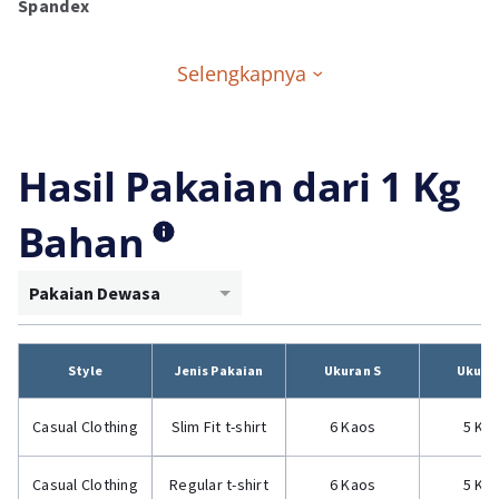
Spandex
Selengkapnya
Hasil Pakaian dari 1 Kg
Bahan
Pakaian Dewasa
Style
Jenis Pakaian
Ukuran S
Ukura
Casual Clothing
Slim Fit t-shirt
6 Kaos
5 Ka
Casual Clothing
Regular t-shirt
6 Kaos
5 Ka