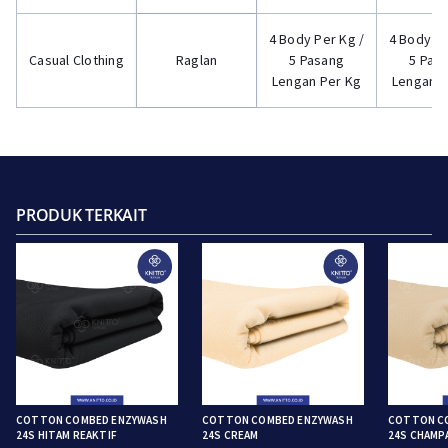
4 Body Per Kg /
4 Body Pe
Casual Clothing
Raglan
5 Pasang
5 Pas
Lengan Per Kg
Lengan P
PRODUK TERKAIT
COTTON COMBED ENZYWASH
COTTON COMBED ENZYWASH
COTTON C
24S HITAM REAKTIF
24S CREAM
24S CHAMP