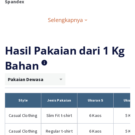
Spandex
Selengkapnya
Hasil Pakaian dari 1 Kg
Bahan
Pakaian Dewasa
Style
Jenis Pakaian
Ukuran S
Ukura
Casual Clothing
Slim Fit t-shirt
6 Kaos
5 Ka
Casual Clothing
Regular t-shirt
6 Kaos
5 Ka