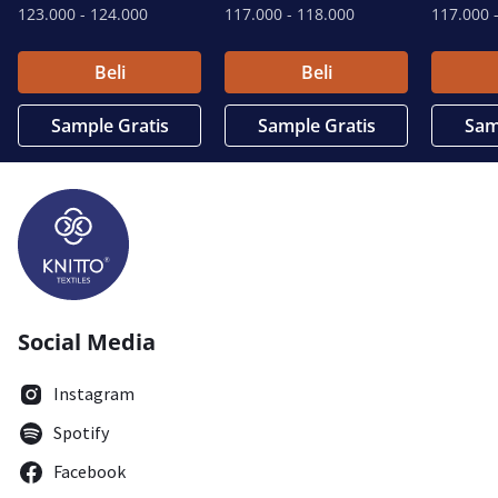
123.000
- 124.000
117.000
- 118.000
117.000
-
Beli
Beli
Sample Gratis
Sample Gratis
Sam
Social Media
Instagram
Spotify
Facebook