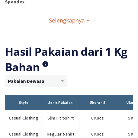
Spandex
Selengkapnya
Hasil Pakaian dari 1 Kg
Bahan
Pakaian Dewasa
Style
Jenis Pakaian
Ukuran S
Ukura
Casual Clothing
Slim Fit t-shirt
6 Kaos
5 Ka
Casual Clothing
Regular t-shirt
6 Kaos
5 Ka