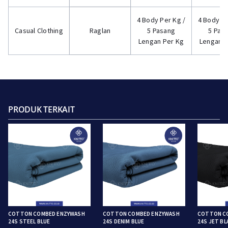
4 Body Per Kg /
4 Body Pe
Casual Clothing
Raglan
5 Pasang
5 Pas
Lengan Per Kg
Lengan P
PRODUK TERKAIT
COTTON COMBED ENZYWASH
COTTON COMBED ENZYWASH
COTTON C
24S STEEL BLUE
24S DENIM BLUE
24S JET BL