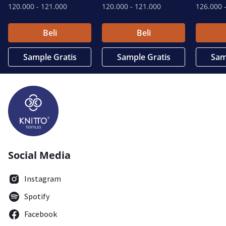
120.000
- 121.000
120.000
- 121.000
126.000
-
Beli
Beli
Sample Gratis
Sample Gratis
Sam
Social Media
Instagram
Spotify
Facebook