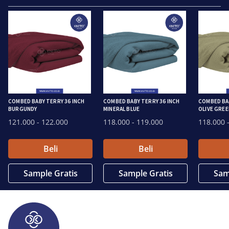
COMBED BABY TERRY 36 INCH
COMBED BABY TERRY 36 INCH
COMBED BAB
BURGUNDY
MINERAL BLUE
OLIVE GREE
121.000
- 122.000
118.000
- 119.000
118.000
-
Beli
Beli
Sample Gratis
Sample Gratis
Sam