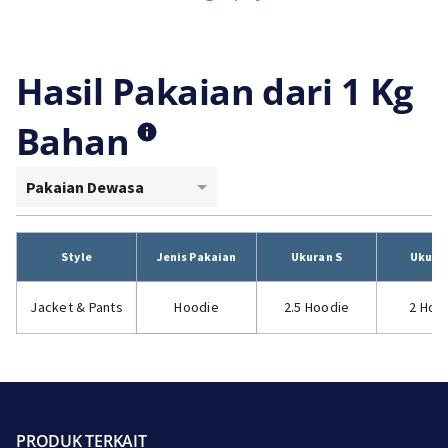
Hasil Pakaian dari 1 Kg
Bahan
Pakaian Dewasa
Style
Jenis Pakaian
Ukuran S
Ukura
Jacket & Pants
Hoodie
2.5 Hoodie
2 Hoo
PRODUK TERKAIT