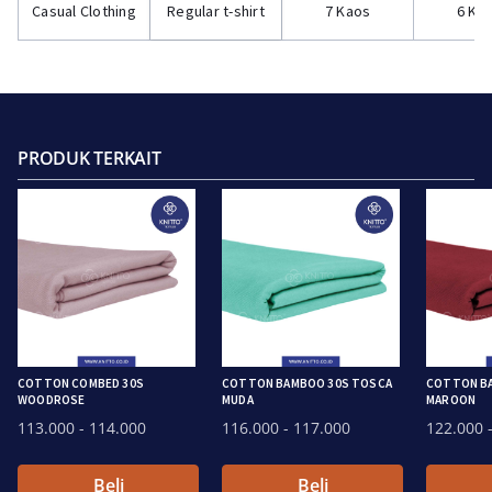
Casual Clothing
Regular t-shirt
7 Kaos
6 Ka
PRODUK TERKAIT
COTTON COMBED 30S
COTTON BAMBOO 30S TOSCA
COTTON B
WOODROSE
MUDA
MAROON
113.000
- 114.000
116.000
- 117.000
122.000
-
Beli
Beli