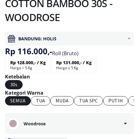
COTTON BAMBOO 30S -
WOODROSE
BANDUNG: HOLIS
Rp 116.000,-
Roll (Bruto)
Rp 128.000,- / Kg
Rp 131.000,- / Kg
Harga > 5 Kg
Harga ≤ 5 Kg
Ketebalan
30s
Kategori Warna
SEMUA
TUA
MUDA
TUA SPC
PUTIH
S
Woodrose