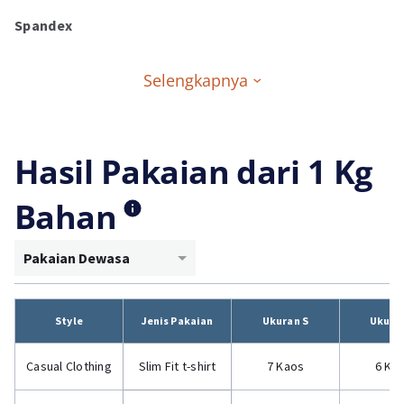
Spandex
Selengkapnya
Hasil Pakaian dari 1 Kg
Bahan
Pakaian Dewasa
Style
Jenis Pakaian
Ukuran S
Ukura
Casual Clothing
Slim Fit t-shirt
7 Kaos
6 Ka