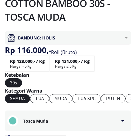
COTTON BAMBOO 30S -
TOSCA MUDA
BANDUNG: HOLIS
Rp 116.000,-
Roll (Bruto)
Rp 128.000,- / Kg
Rp 131.000,- / Kg
Harga > 5 Kg
Harga ≤ 5 Kg
Ketebalan
30s
Kategori Warna
SEMUA
TUA
MUDA
TUA SPC
PUTIH
S
Tosca Muda