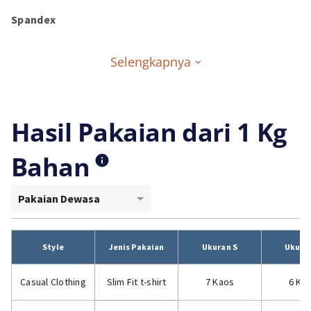
Spandex
Selengkapnya
Hasil Pakaian dari 1 Kg
Bahan
Pakaian Dewasa
Style
Jenis Pakaian
Ukuran S
Ukura
Casual Clothing
Slim Fit t-shirt
7 Kaos
6 Ka