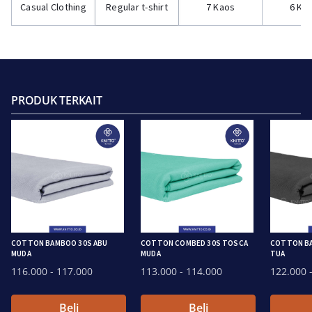
Casual Clothing
Regular t-shirt
7 Kaos
6 Ka
PRODUK TERKAIT
COTTON BAMBOO 30S ABU
COTTON COMBED 30S TOSCA
COTTON BA
MUDA
MUDA
TUA
116.000
- 117.000
113.000
- 114.000
122.000
-
Beli
Beli