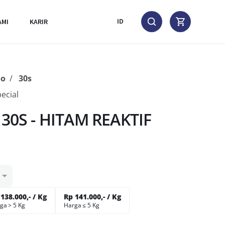
AMI
KARIR
ID
oo
30s
ecial
0S - HITAM REAKTIF
138.000,- / Kg
Rp 141.000,- / Kg
ga > 5 Kg
Harga ≤ 5 Kg