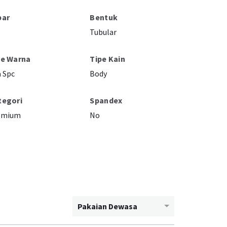
bar
Bentuk
Tubular
pe Warna
Tipe Kain
 Spc
Body
tegori
Spandex
emium
No
Pakaian Dewasa