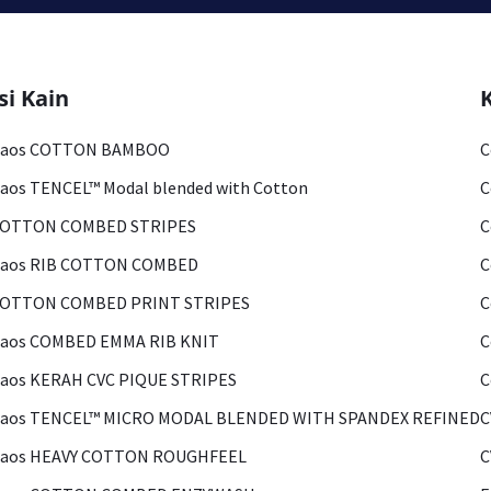
si Kain
Kaos COTTON BAMBOO
C
aos TENCEL™ Modal blended with Cotton
C
COTTON COMBED STRIPES
C
Kaos RIB COTTON COMBED
C
COTTON COMBED PRINT STRIPES
C
Kaos COMBED EMMA RIB KNIT
C
aos KERAH CVC PIQUE STRIPES
C
Kaos TENCEL™ MICRO MODAL BLENDED WITH SPANDEX REFINED
C
Kaos HEAVY COTTON ROUGHFEEL
C