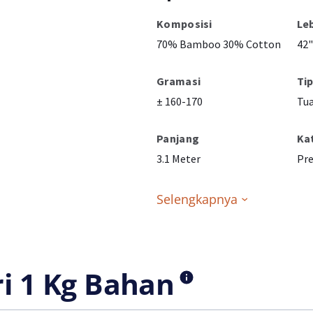
Komposisi
Le
70% Bamboo 30% Cotton
42"
Gramasi
Ti
± 160-170
Tua
Panjang
Ka
3.1 Meter
Pr
Selengkapnya
ri 1 Kg Bahan