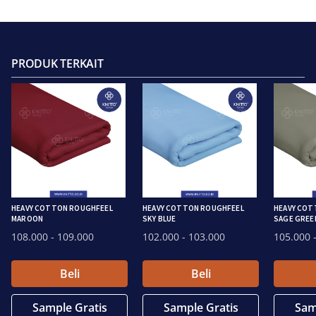
PRODUK TERKAIT
HEAVY COTTON ROUGHFEEL
HEAVY COTTON ROUGHFEEL
HEAVY COT
MAROON
SKY BLUE
SAGE GREE
108.000
- 109.000
102.000
- 103.000
105.000
-
Beli
Beli
Sample Gratis
Sample Gratis
Sam