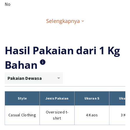
No
Selengkapnya
Hasil Pakaian dari 1 Kg
Bahan
Pakaian Dewasa
Style
Jenis Pakaian
Ukuran S
Ukura
Oversized t-
Casual Clothing
4 Kaos
3 Ka
shirt