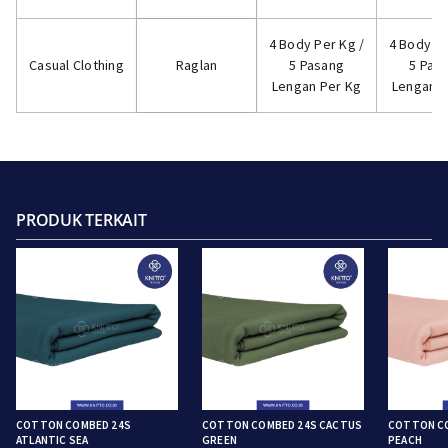
4 Body Per Kg /
4 Body Pe
Casual Clothing
Raglan
5 Pasang
5 Pas
Lengan Per Kg
Lengan P
PRODUK TERKAIT
COTTON COMBED 24S
COTTON COMBED 24S CACTUS
COTTON C
ATLANTIC SEA
GREEN
PEACH