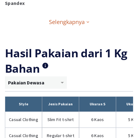
Spandex
Selengkapnya
Hasil Pakaian dari 1 Kg
Bahan
Pakaian Dewasa
Style
Jenis Pakaian
Ukuran S
Ukura
Casual Clothing
Slim Fit t-shirt
6 Kaos
5 Ka
Casual Clothing
Regular t-shirt
6 Kaos
5 Ka