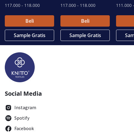
117.000
- 118.000
117.000
- 118.000
111.000
-
Beli
Beli
Sample Gratis
Sample Gratis
Sam
Social Media
Instagram
Spotify
Facebook